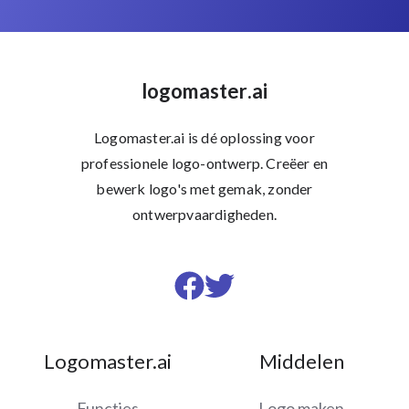
logomaster.ai
Logomaster.ai is dé oplossing voor
professionele logo-ontwerp. Creëer en
bewerk logo's met gemak, zonder
ontwerpvaardigheden.
Visit
Visit
us
us
on
on
Logomaster.ai
Middelen
Facebook
Twitter
Functies
Logo maken