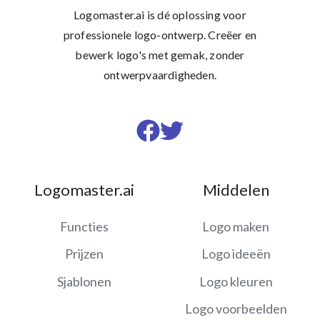
Logomaster.ai is dé oplossing voor
professionele logo-ontwerp. Creëer en
bewerk logo's met gemak, zonder
ontwerpvaardigheden.
Visit
Visit
us
us
on
on
Logomaster.ai
Middelen
Facebook
Twitter
Functies
Logo maken
Prijzen
Logo ideeën
Sjablonen
Logo kleuren
Logo voorbeelden