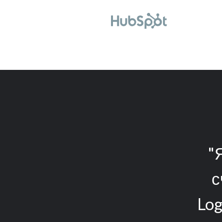
"Кол
ть свой логотип за
нас
инуты с помощью
Это было так легко и