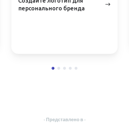
Создайте логотип для
стартапа
- Представлено в -