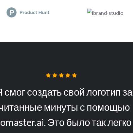
ичество настроек, которые мо
троить с помощью Logomaster.a
просто потрясающее! Я смог