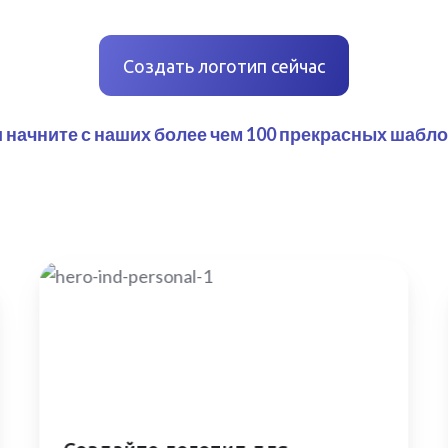
Создать логотип сейчас
 начните с наших более чем 100 прекрасных шабл
Создайте
логотип
для
стартапа