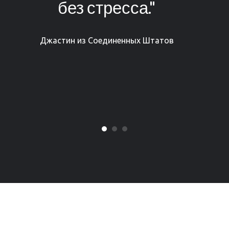
строить каждую деталь своег
логотипа до идеала."
Катажина из Польши